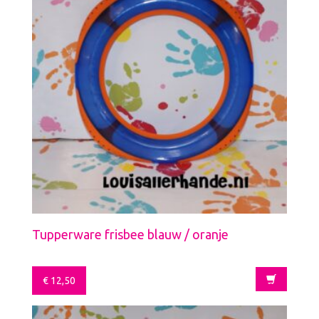
Tupperware frisbee blauw / oranje
€
12,50