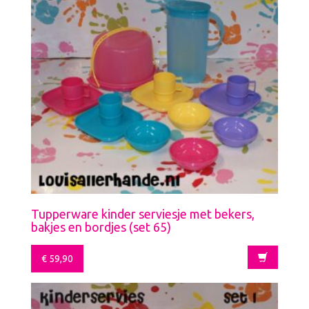
Tupperware kinder serviesje met bekers,
bakjes en bordjes (set 65)
€
59,90