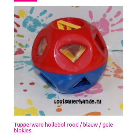
Tupperware hollebol rood / blauw / gele
blokjes