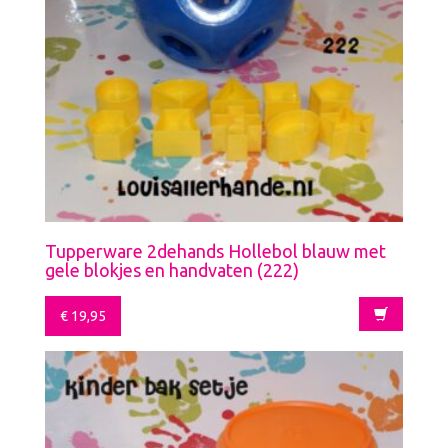
Tupperware 2dehands Hollebol blauw met
gele blokjes en handvaten (222)
€
19,95