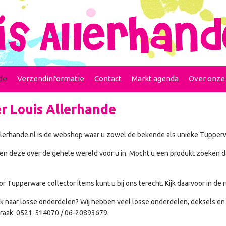
de
Verzendinformatie
Contact
Markt agenda
Over onze
r Louis Allerhande
llerhande.nl is de webshop waar u zowel de bekende als unieke Tupper
en deze over de gehele wereld voor u in. Mocht u een produkt zoeken dat 
r Tupperware collector items kunt u bij ons terecht. Kijk daarvoor in de
 naar losse onderdelen? Wij hebben veel losse onderdelen, deksels en
praak. 0521-514070 / 06-20893679.