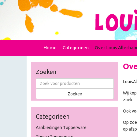
Home
Categorieën
Over Louis Allerhan
Ove
Zoeken
LouisA
Wij kop
zoek.
Ook voo
Categorieën
Op zoek
Aanbiedingen Tupperware
op afs
Thema Tupperware