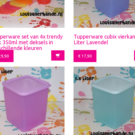
perware set van 4x trendy
Tupperware cubix vierkan
 350ml met deksels in
Liter Lavendel
schillende kleuren
9,90
€
17,90