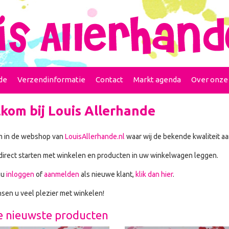
de
Verzendinformatie
Contact
Markt agenda
Over onze
kom bij Louis Allerhande
 in de webshop van
LouisAllerhande.nl
waar wij de bekende kwaliteit aa
direct starten met winkelen en producten in uw winkelwagen leggen.
nu
inloggen
of
aanmelden
als nieuwe klant,
klik dan hier
.
sen u veel plezier met winkelen!
 nieuwste producten