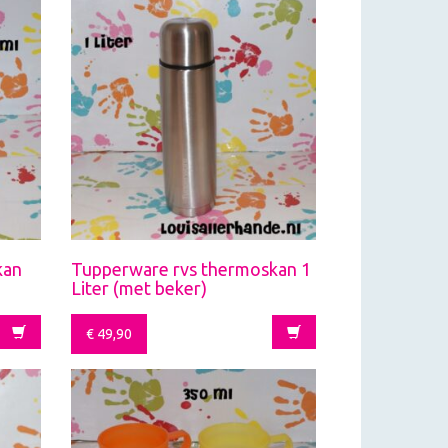
kan
Tupperware rvs thermoskan 1
Liter (met beker)
€
49,90