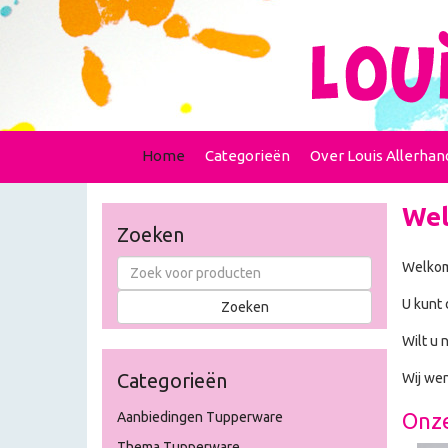
Home
Categorieën
Over Louis Allerhan
Wel
Zoeken
Welkom
U kunt 
Wilt u 
Categorieën
Wij wen
Onze
Aanbiedingen Tupperware
Thema Tupperware