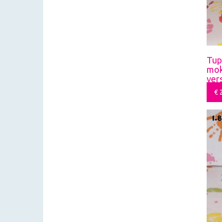
Tup
mok
ver
€
2