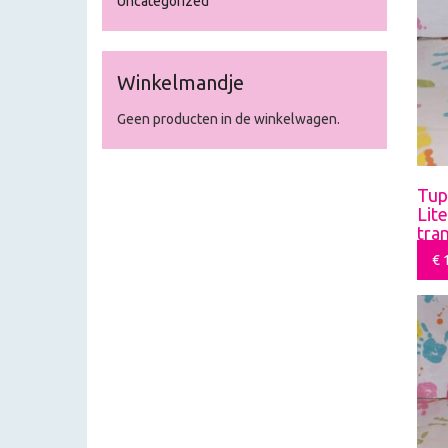
Uncategorized
Winkelmandje
Geen producten in de winkelwagen.
Tup
Lite
tra
€
1