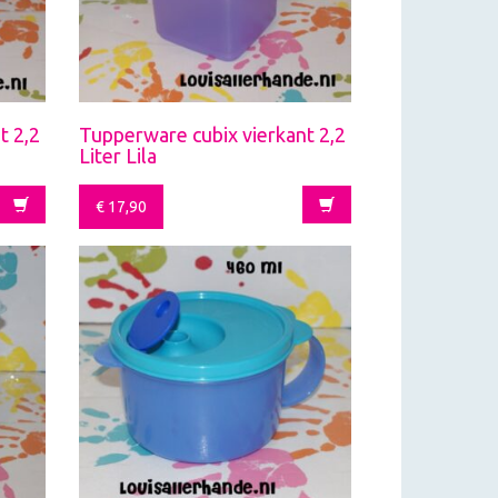
t 2,2
Tupperware cubix vierkant 2,2
Liter Lila
€
17,90