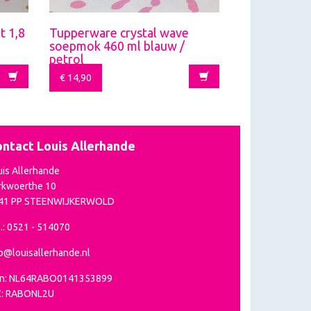
t 1,8
Tupperware crystal wave
soepmok 460 ml blauw /
petrol
€
14,90
ntact Louis Allerhande
uis Allerhande
rkwoerthe 10
41 PP STEENWIJKERWOLD
.: 0521 - 514070
fo@louisallerhande.nl
an: NL64RABO0141353899
C: RABONL2U