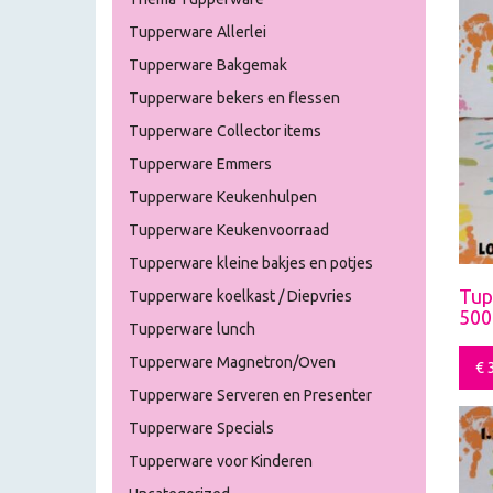
Tupperware Allerlei
Tupperware Bakgemak
Tupperware bekers en flessen
Tupperware Collector items
Tupperware Emmers
Tupperware Keukenhulpen
Tupperware Keukenvoorraad
Tupperware kleine bakjes en potjes
Tup
Tupperware koelkast / Diepvries
500
Tupperware lunch
Tupperware Magnetron/Oven
€
3
Tupperware Serveren en Presenter
Tupperware Specials
Tupperware voor Kinderen