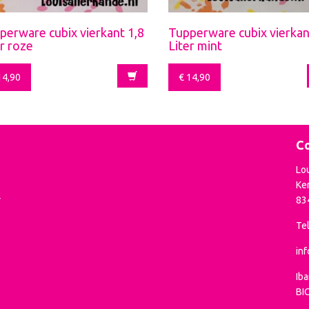
perware cubix vierkant 1,8
Tupperware cubix vierkan
er roze
Liter mint
4,90
€
14,90
Co
e
Lo
Ke
r
83
Tel
in
Ib
BI