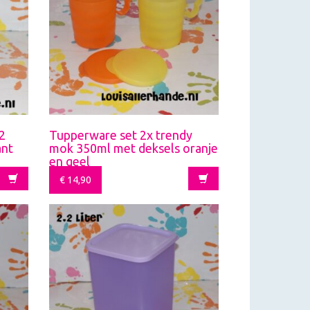
2
Tupperware set 2x trendy
ant
mok 350ml met deksels oranje
en geel
€
14,90