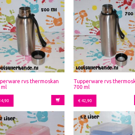
perware rvs thermoskan
Tupperware rvs thermos
 ml
700 ml
4,90
€
42,90