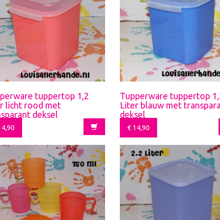
perware tuppertop 1,2
Tupperware tuppertop 1,
r licht rood met
Liter blauw met transpar
nsparant deksel
deksel
4,90
€
14,90