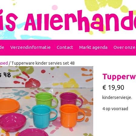
de
Verzendinformatie
Contact
Markt agenda
Over onze
goed
/ Tupperware kinder servies set 48
Tupperwa
€
19,90
kinderserviesje.
4 op voorraad