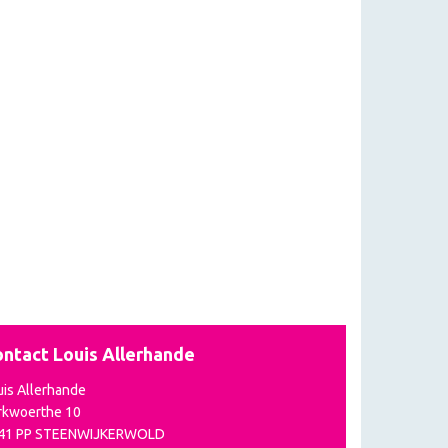
ntact Louis Allerhande
uis Allerhande
rkwoerthe 10
41 PP STEENWIJKERWOLD