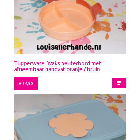
Tupperware 3vaks peuterbord met
afneembaar handvat oranje / bruin
€
14,90