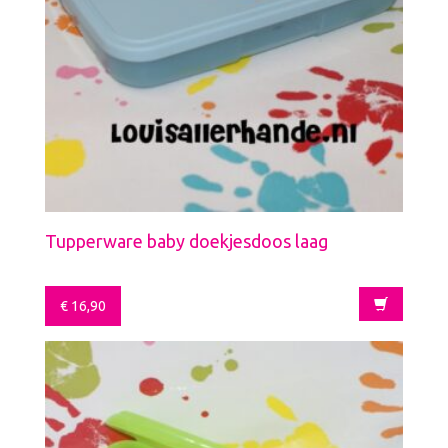
Tupperware baby doekjesdoos laag
€
16,90