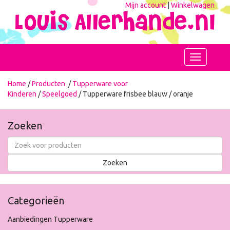
Mijn account
|
Winkelwagen
Toggle
navigation
Home
/
Producten
/
Tupperware voor
Kinderen
/
Speelgoed
/ Tupperware frisbee blauw / oranje
Zoeken
Categorieën
Aanbiedingen Tupperware