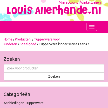
Mijn account
|
Winkelwagen
Toggle
navigation
Home
/
Producten
/
Tupperware voor
Kinderen
/
Speelgoed
/ Tupperware kinder servies set 47
Zoeken
Categorieën
Aanbiedingen Tupperware