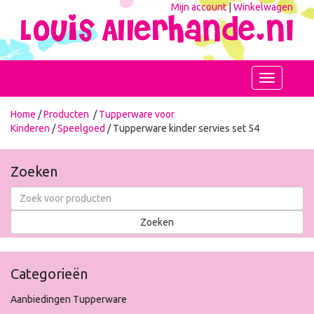
Mijn account
|
Winkelwagen
Toggle
navigation
Home
/
Producten
/
Tupperware voor
Kinderen
/
Speelgoed
/ Tupperware kinder servies set 54
Zoeken
Categorieën
Aanbiedingen Tupperware