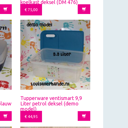
koelkast deksel (DM 476)
€
75,00
Tupperware ventismart 9,9
blauw
Liter petrol deksel (demo
model)
€
44,95