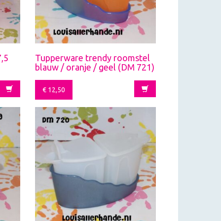
,5
Tupperware trendy roomstel
blauw / oranje / geel (DM 721)
€
12,50