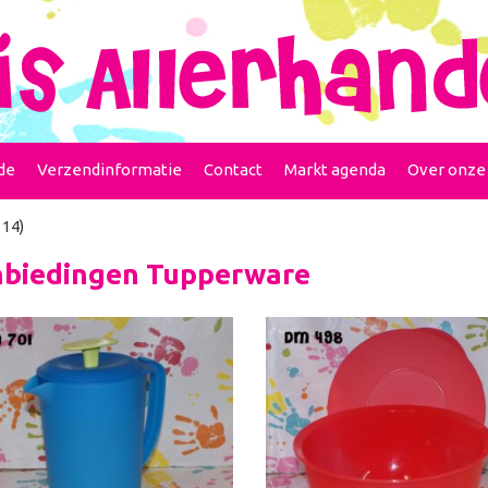
de
Verzendinformatie
Contact
Markt agenda
Over onze
 14)
biedingen Tupperware