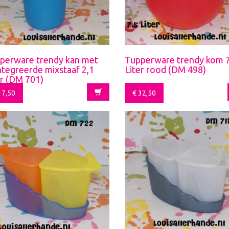
perware trendy kan met
Tupperware trendy kom 7
ntegreerde mixstaaf 2,1
Liter rood (DM 498)
er (DM 701)
7,50
€
32,50