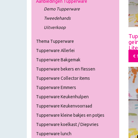
Aanbiedingen Tupperware
Demo Tupperware
Tweedehands
Uitverkoop
Tup
geï
Thema Tupperware
Lit
Tupperware Allerlei
€
1
Tupperware Bakgemak
Tupperware bekers en flessen
Tupperware Collector items
Tupperware Emmers
Tupperware Keukenhulpen
Tupperware Keukenvoorraad
Tupperware kleine bakjes en potjes
Tupperware koelkast / Diepvries
Tupperware lunch