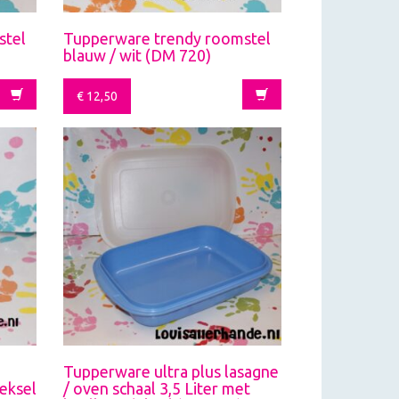
stel
Tupperware trendy roomstel
blauw / wit (DM 720)
€
12,50
Tupperware ultra plus lasagne
eksel
/ oven schaal 3,5 Liter met