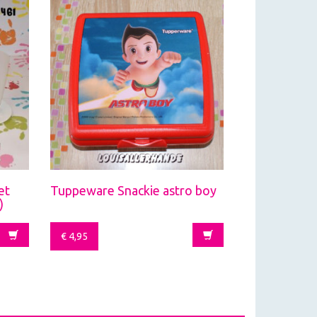
et
Tuppeware Snackie astro boy
)
€
4,95