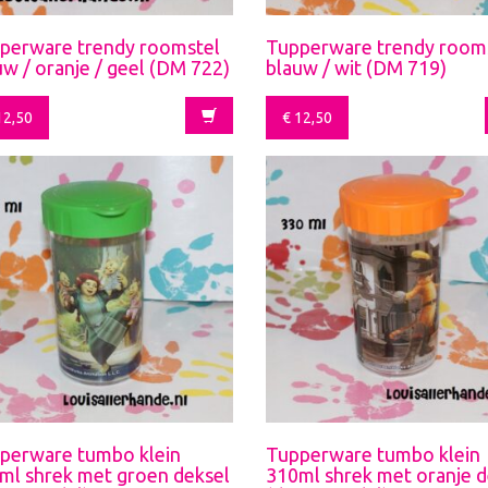
perware trendy roomstel
Tupperware trendy room
uw / oranje / geel (DM 722)
blauw / wit (DM 719)
2,50
€
12,50
perware tumbo klein
Tupperware tumbo klein
ml shrek met groen deksel
310ml shrek met oranje d