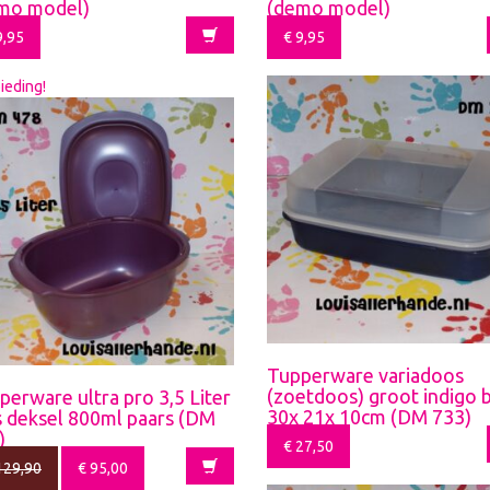
mo model)
(demo model)
,95
€
9,95
ieding!
Tupperware variadoos
(zoetdoos) groot indigo 
perware ultra pro 3,5 Liter
30x 21x 10cm (DM 733)
s deksel 800ml paars (DM
)
€
27,50
29,90
€
95,00