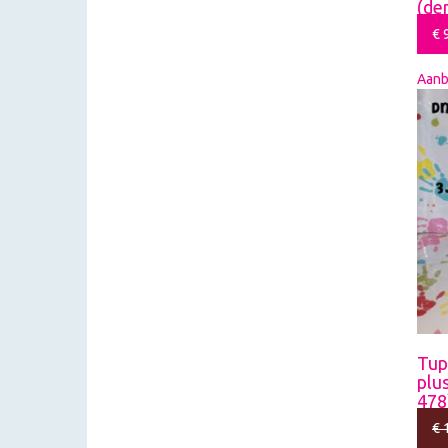
(de
€
9
Aanb
Tup
plu
478
€
1