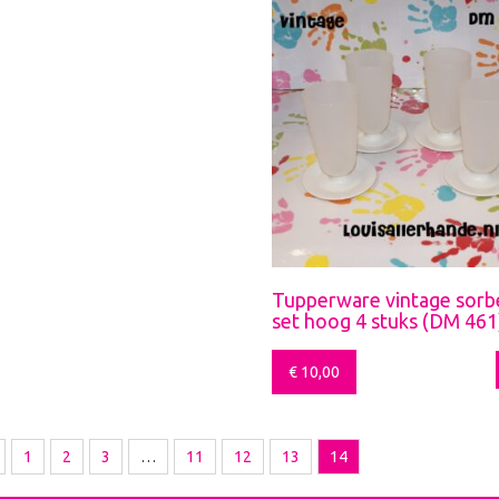
Tupperware vintage sorb
set hoog 4 stuks (DM 461
€
10,00
1
2
3
…
11
12
13
14