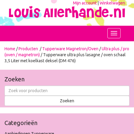
Mijn account
|
Winkelwagen
Toggle
navigation
Home
/
Producten
/
Tupperware Magnetron/Oven
/
Ultra plus / pro
(oven / magnetron)
/ Tupperware ultra plus lasagne / oven schaal
3,5 Liter met koelkast deksel (DM 476)
Zoeken
Categorieën
Aanbiedingen Tupperware