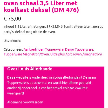
oven schaal 3,5 Liter met
koelkast deksel (DM 476)
€
75,00
inhoud 3,5 Liter, afmetingen: 37×25,5×6,5cm h. alleen laten zien op
party’s. deksel mag niet in de oven.
Uitverkocht
Categorieën:
Aanbiedingen Tupperware
,
Demo Tupperware
,
Tupperware Magnetron/Oven
,
Ultra plus / pro (oven / magnetron)
.
Over Louis Allerhande
Deze website is onderdeel van Louisallerhande.nl De naam
Tupperware is beschermd, en wordt hier alleen gebruikt
omdat zij onderdeel is van het artikel en haar kwaliteit
weergeeft!
Algemene voorwaarden