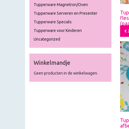
Tupperware Magnetron/Oven
Tup
Tupperware Serveren en Presenter
fle
Tupperware Specials
(paa
Tupperware voor Kinderen
€
2
Uncategorized
Winkelmandje
Geen producten in de winkelwagen.
Tup
afb