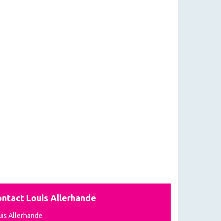
ntact Louis Allerhande
uis Allerhande