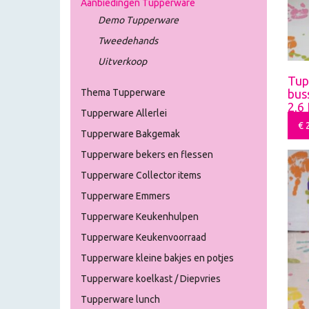
Aanbiedingen Tupperware
Demo Tupperware
Tweedehands
Uitverkoop
Tup
bus
Thema Tupperware
2,6
Tupperware Allerlei
€
2
Tupperware Bakgemak
Tupperware bekers en flessen
Tupperware Collector items
Tupperware Emmers
Tupperware Keukenhulpen
Tupperware Keukenvoorraad
Tupperware kleine bakjes en potjes
Tupperware koelkast / Diepvries
Tupperware lunch