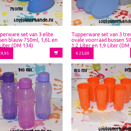
perware set van 3 elite
Tupperware set van 3 tr
sen blauw 750ml, 1,6L en
ovale voorraad bussen 5
 Liter (DM 134)
1,2 Liter en 1,9 Liter (DM
9,95
€
25,00