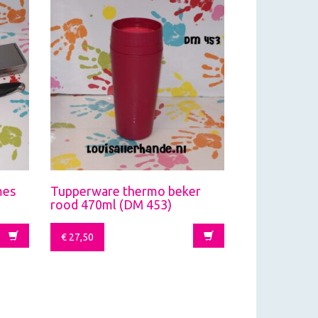
mes
Tupperware thermo beker
rood 470ml (DM 453)
€
27,50