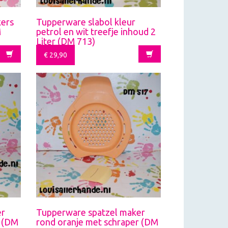
kers
Tupperware slabol kleur
M
petrol en wit treefje inhoud 2
Liter (DM 713)
€
29,90
er
Tupperware spatzel maker
r (DM
rond oranje met schraper (DM