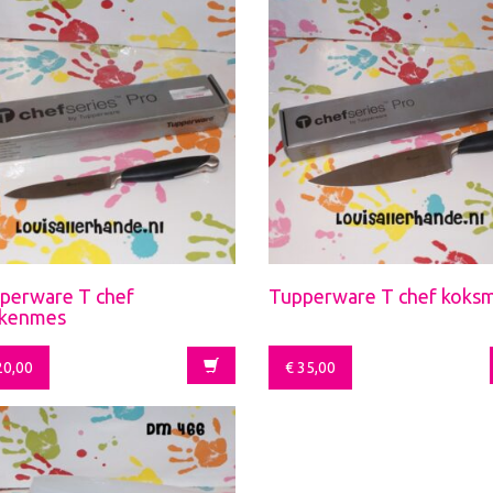
perware T chef
Tupperware T chef koks
kenmes
0,00
€
35,00