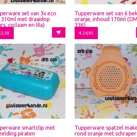
perware set van 3x eco
Tupperware set van 6 be
s 310ml met draaidop
oranje, inhoud 170ml (D
rs, cyclaam en lila)
336)
2,50
€
24,95
perware smartclip met
Tupperware spatzel mak
eelding piraten
rond oranje met schrape