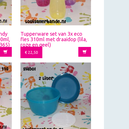
endy
Tupperware set van 3x eco
00ml,
fles 310ml met draaidop (lila,
 365)
roze en geel)
€
22,50