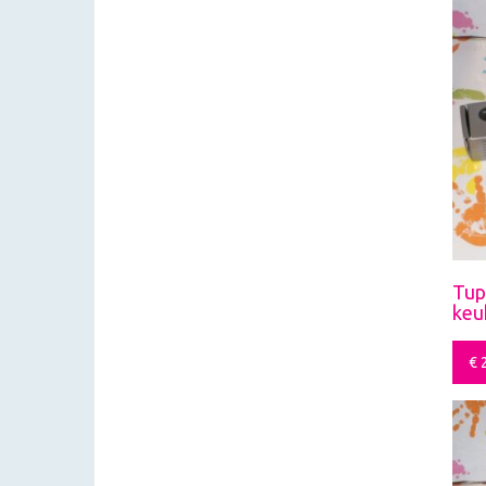
Tup
keu
€
2