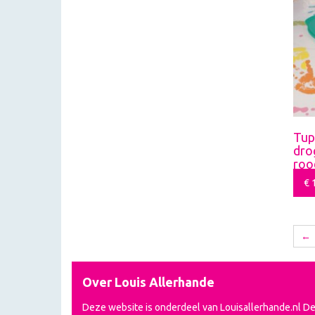
Tup
dro
roo
€
1
←
Over Louis Allerhande
Deze website is onderdeel van Louisallerhande.nl D