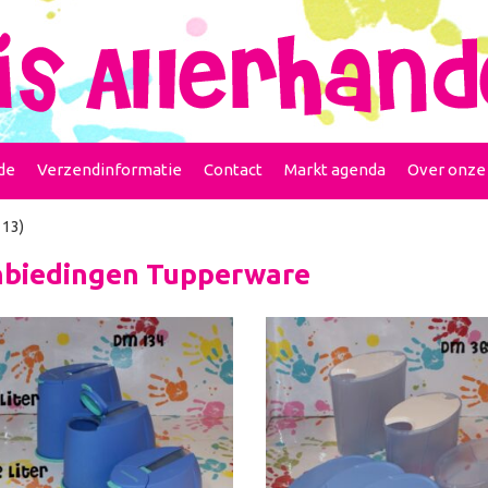
de
Verzendinformatie
Contact
Markt agenda
Over onze
 13)
biedingen Tupperware