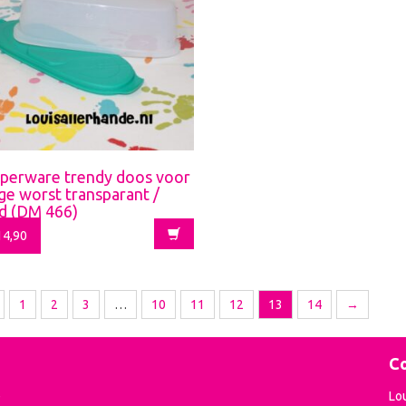
perware trendy doos voor
ge worst transparant /
d (DM 466)
4,90
1
2
3
…
10
11
12
13
14
→
Co
e
Lo