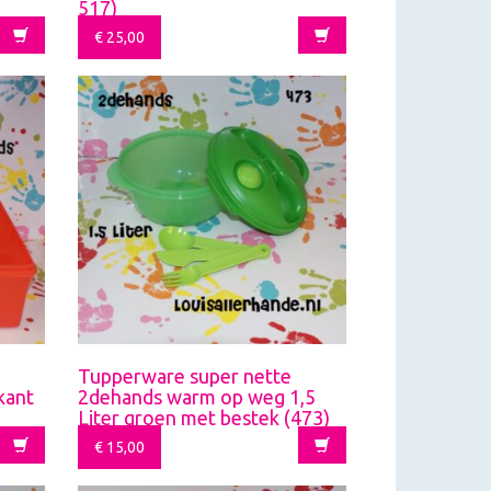
517)
€
25,00
Tupperware super nette
kant
2dehands warm op weg 1,5
Liter groen met bestek (473)
€
15,00