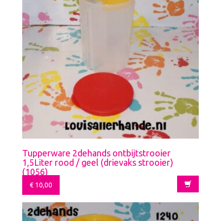
Tupperware 2dehands ontbijtstrooier
1,5Liter rood / geel (drievaks strooier)
(1056)
€
10,00