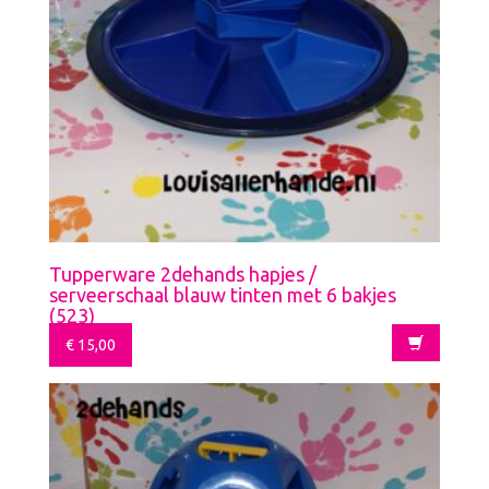
Tupperware 2dehands hapjes /
serveerschaal blauw tinten met 6 bakjes
(523)
€
15,00