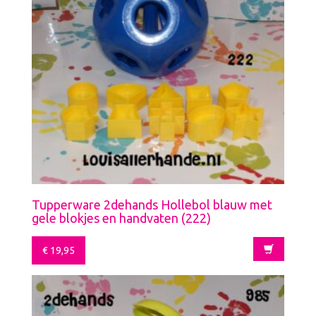
Tupperware 2dehands Hollebol blauw met
gele blokjes en handvaten (222)
€
19,95