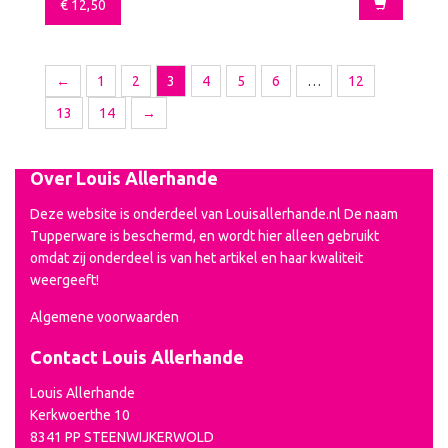
€
12,50
←
1
2
3
4
5
6
…
12
13
14
→
Over Louis Allerhande
Deze website is onderdeel van Louisallerhande.nl De naam
Tupperware is beschermd, en wordt hier alleen gebruikt
omdat zij onderdeel is van het artikel en haar kwaliteit
weergeeft!
Algemene voorwaarden
Contact Louis Allerhande
Louis Allerhande
Kerkwoerthe 10
8341 PP STEENWIJKERWOLD