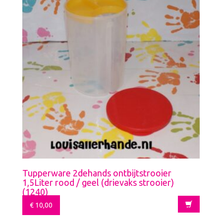
Tupperware 2dehands ontbijtstrooier
1,5Liter rood / geel (drievaks strooier)
(1240)
€
10,00