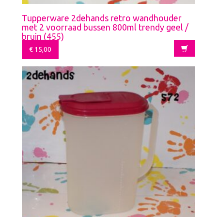
Tupperware 2dehands retro wandhouder
met 2 voorraad bussen 800ml trendy geel /
bruin (455)
€
15,00