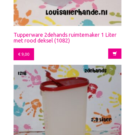
Tupperware 2dehands ruimtemaker 1 Liter
met rood deksel (1082)
€
9,00