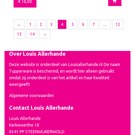
€
10,00
←
1
2
3
4
5
6
7
…
12
13
14
→
Over Louis Allerhande
Deze website is onderdeel van Louisallerhande.nl De naam
Tupperware is beschermd, en wordt hier alleen gebruikt
omdat zij onderdeel is van het artikel en haar kwaliteit
weergeeft!
Algemene voorwaarden
Contact Louis Allerhande
Louis Allerhande
Kerkwoerthe 10
8341 PP STEENWIJKERWOLD