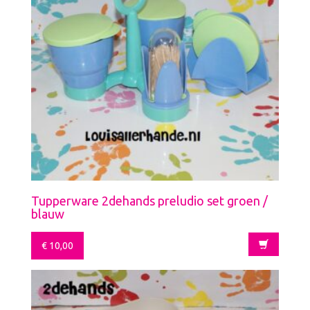
Tupperware 2dehands preludio set groen /
blauw
€
10,00