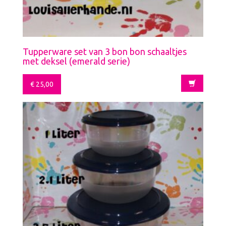
Tupperware set van 3 bon bon schaaltjes
met deksel (emerald serie)
€
25,00