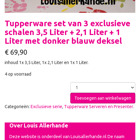
Tupperware set van 3 exclusieve
schalen 3,5 Liter + 2,1 Liter + 1
Liter met donker blauw deksel
€
69,90
inhoud 1x 3,5 Liter, 1x 2,1 Liter en 1x 1 Liter.
4 op voorraad
Toevoegen aan winkelwagen
Categorieën:
Exclusieve serie
,
Tupperware Serveren en Presenter
.
Over Louis Allerhande
Deze website is onderdeel van Louisallerhande.nl De naam