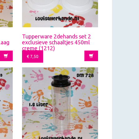
Tupperware 2dehands set 2
laag
exclusieve schaaltjes 450ml
creme (1212)
€
7,50