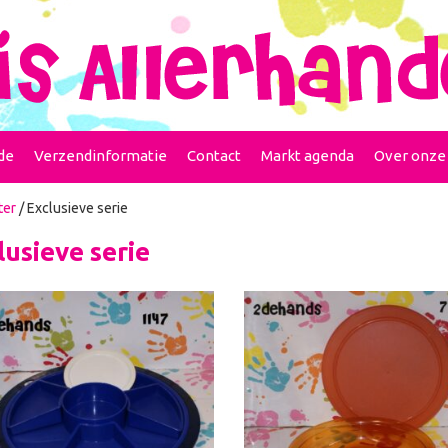
de
Verzendinformatie
Contact
Markt agenda
Over onze
ter
/ Exclusieve serie
lusieve serie