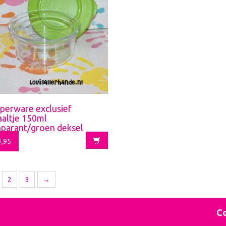
perware exclusief
aaltje 150ml
nparant/groen deksel
,95
2
3
→
Co