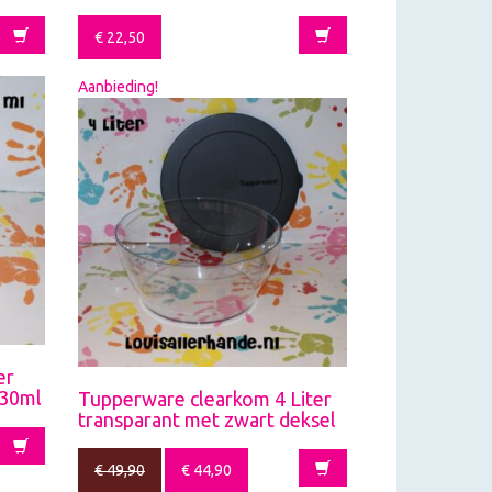
€
22,50
Aanbieding!
er
 330ml
Tupperware clearkom 4 Liter
transparant met zwart deksel
€
49,90
€
44,90