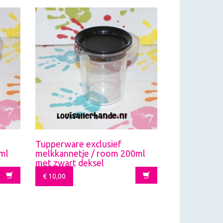
Tupperware exclusief
ml
melkkannetje / room 200ml
met zwart deksel
€
10,00