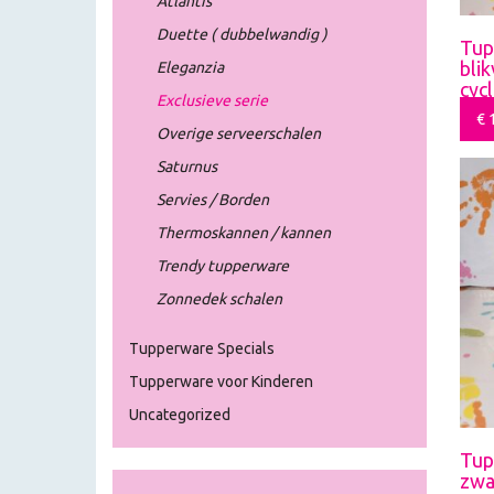
Atlantis
Duette ( dubbelwandig )
Tup
bli
Eleganzia
cyc
Exclusieve serie
€
1
Overige serveerschalen
Saturnus
Servies / Borden
Thermoskannen / kannen
Trendy tupperware
Zonnedek schalen
Tupperware Specials
Tupperware voor Kinderen
Uncategorized
Tup
zwa