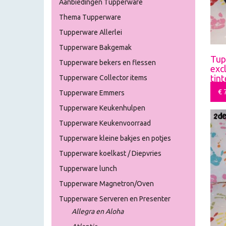
Aanbiedingen Tupperware
Thema Tupperware
Tupperware Allerlei
Tupperware Bakgemak
Tup
Tupperware bekers en flessen
exc
tin
Tupperware Collector items
€
7
Tupperware Emmers
Tupperware Keukenhulpen
Tupperware Keukenvoorraad
Tupperware kleine bakjes en potjes
Tupperware koelkast / Diepvries
Tupperware lunch
Tupperware Magnetron/Oven
Tupperware Serveren en Presenter
Allegra en Aloha