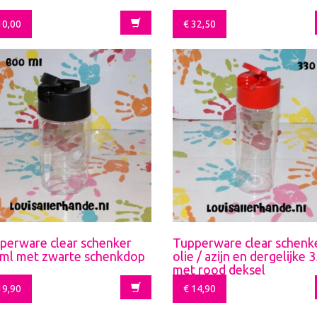
0,00
€
32,50
perware clear schenker
Tupperware clear schenk
ml met zwarte schenkdop
olie / azijn en dergelijke
met rood deksel
9,90
€
14,90