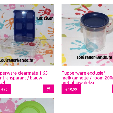
perware clearmate 1,65
Tupperware exclusief
er transparant / blauw
melkkannetje / room 200
sel
met blauw deksel
4,95
€
10,00