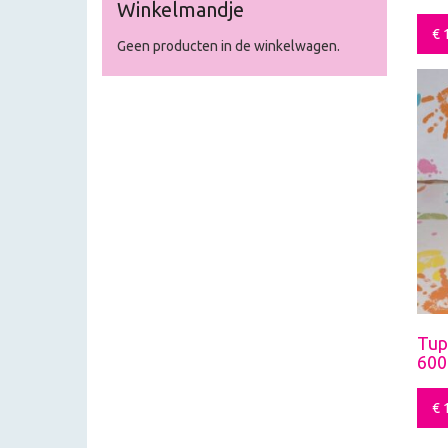
Winkelmandje
€
1
Geen producten in de winkelwagen.
Tup
600
€
1