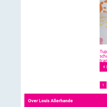
Tup
sch
tra
€
3
1
Over Louis Allerhande