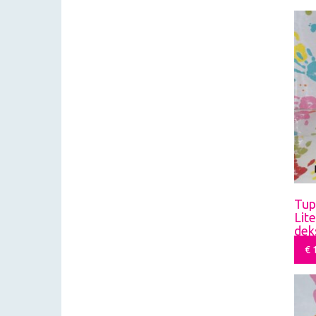
Tup
Lit
dek
€
1