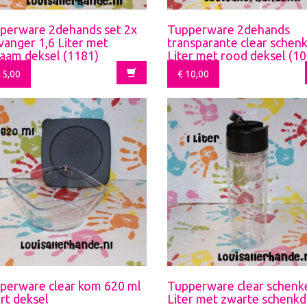
perware 2dehands set 2x
Tupperware 2dehands
kvanger 1,6 Liter met
transparante clear schenk
laam deksel (1181)
Liter met rood deksel (1
5,00
€
10,00
perware clear kom 620 ml
Tupperware clear schenk
rt deksel
Liter met zwarte schenk