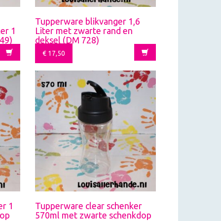
Tupperware blikvanger 1,6
er 1
Liter met zwarte rand en
049)
deksel (DM 728)
€
17,50
er 1
Tupperware clear schenker
dop
570ml met zwarte schenkdop