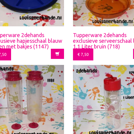
perware 2dehands
Tupperware 2dehands
lusieve hapjesschaal blauw
exclusieve serveerschaal 
ten met bakjes (1147)
1,1 Liter bruin (718)
,50
€
7,50