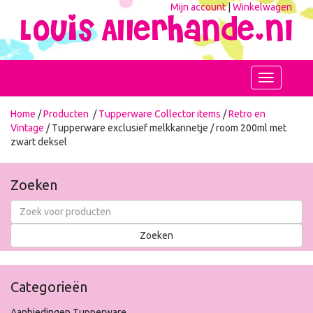
Mijn account
|
Winkelwagen
Toggle
navigation
Home
/
Producten
/
Tupperware Collector items
/
Retro en
Vintage
/ Tupperware exclusief melkkannetje / room 200ml met
zwart deksel
Zoeken
Categorieën
Aanbiedingen Tupperware