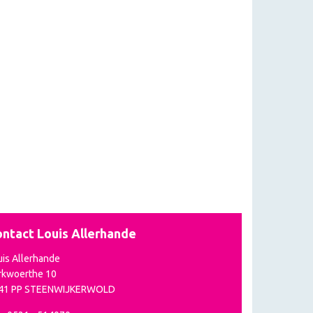
ntact Louis Allerhande
uis Allerhande
rkwoerthe 10
41 PP STEENWIJKERWOLD