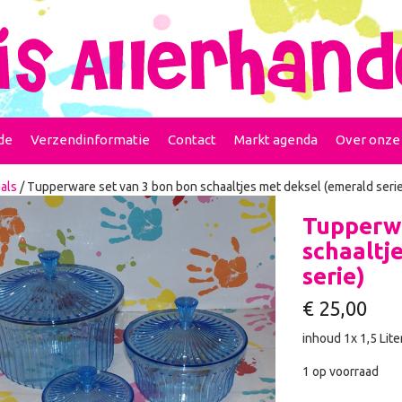
de
Verzendinformatie
Contact
Markt agenda
Over onze
als
/ Tupperware set van 3 bon bon schaaltjes met deksel (emerald serie
Tupperwa
schaaltj
serie)
€
25,00
inhoud 1x 1,5 Lite
1 op voorraad