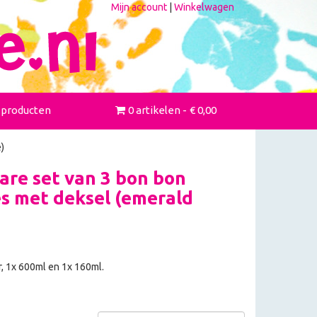
Mijn account
|
Winkelwagen
 producten
0 artikelen
€ 0,00
)
re set van 3 bon bon
es met deksel (emerald
r, 1x 600ml en 1x 160ml.