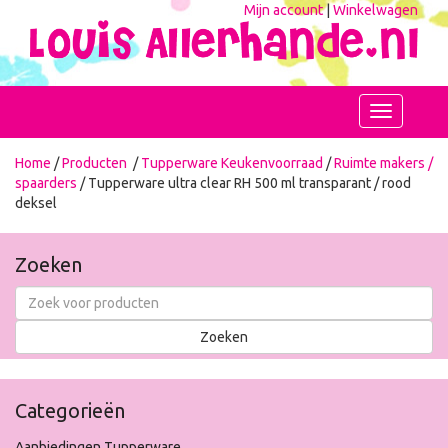
Mijn account
|
Winkelwagen
Toggle
navigation
Home
/
Producten
/
Tupperware Keukenvoorraad
/
Ruimte makers /
spaarders
/ Tupperware ultra clear RH 500 ml transparant / rood
deksel
Zoeken
Categorieën
Aanbiedingen Tupperware