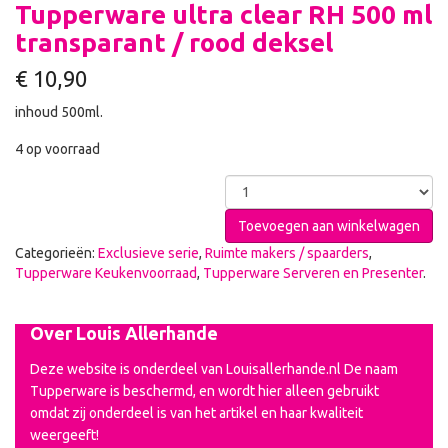
Tupperware ultra clear RH 500 ml
transparant / rood deksel
€
10,90
inhoud 500ml.
4 op voorraad
Toevoegen aan winkelwagen
Categorieën:
Exclusieve serie
,
Ruimte makers / spaarders
,
Tupperware Keukenvoorraad
,
Tupperware Serveren en Presenter
.
Over Louis Allerhande
Deze website is onderdeel van Louisallerhande.nl De naam
Tupperware is beschermd, en wordt hier alleen gebruikt
omdat zij onderdeel is van het artikel en haar kwaliteit
weergeeft!