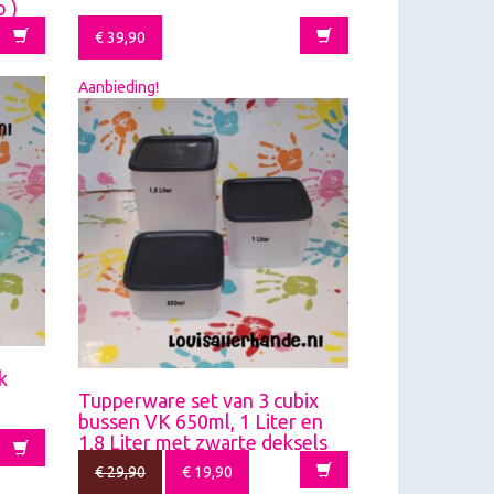
o )
€
39,90
Aanbieding!
k
Tupperware set van 3 cubix
bussen VK 650ml, 1 Liter en
1,8 Liter met zwarte deksels
€
29,90
€
19,90