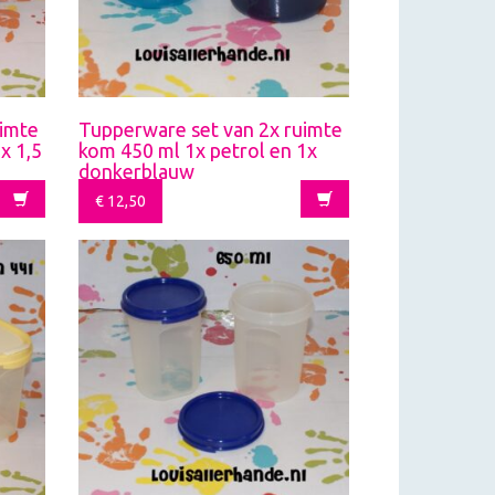
uimte
Tupperware set van 2x ruimte
x 1,5
kom 450 ml 1x petrol en 1x
donkerblauw
€
12,50