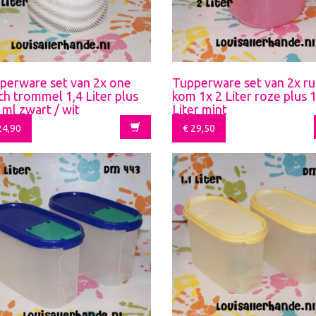
perware set van 2x one
Tupperware set van 2x r
ch trommel 1,4 Liter plus
kom 1x 2 Liter roze plus 1
 ml zwart / wit
Liter mint
4,90
€
29,50