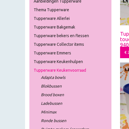
Aanbiedingen Tupperware
Thema Tupperware
Tupperware Allerlei
Tupperware Bakgemak
Tup
Tupperware bekers en flessen
tou
940
Tupperware Collector items
€
2
Tupperware Emmers
Tupperware Keukenhulpen
Tupperware Keukenvoorraad
Adapta bowls
Blokbussen
Brood boxen
Ladebussen
Minimax
Ronde bussen