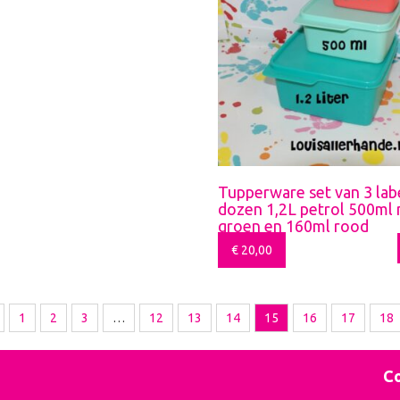
Tupperware set van 3 lab
dozen 1,2L petrol 500ml 
groen en 160ml rood
€
20,00
1
2
3
…
12
13
14
15
16
17
18
Co