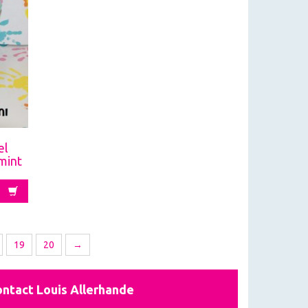
el
mint
19
20
→
ntact Louis Allerhande