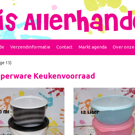
de
Verzendinformatie
Contact
Markt agenda
Over onze
ge 15)
perware Keukenvoorraad