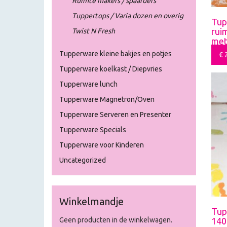
Ruimte makers / spaarders
Tuppertops / Varia dozen en overig
Tup
rui
Twist N Fresh
met
inh
Tupperware kleine bakjes en potjes
€
2
Tupperware koelkast / Diepvries
Tupperware lunch
Tupperware Magnetron/Oven
Tupperware Serveren en Presenter
Tupperware Specials
Tupperware voor Kinderen
Uncategorized
Winkelmandje
Tup
140
Geen producten in de winkelwagen.