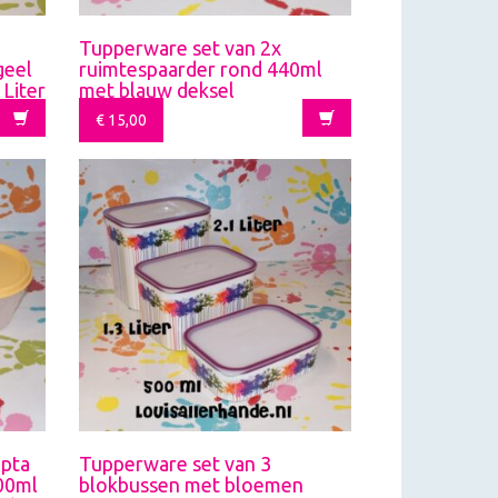
Tupperware set van 2x
geel
ruimtespaarder rond 440ml
 Liter
met blauw deksel
€
15,00
apta
Tupperware set van 3
00ml
blokbussen met bloemen