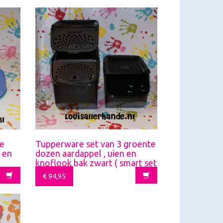
te
Tupperware set van 3 groente
 en
dozen aardappel , uien en
knoflook bak zwart ( smart set
)
€
94,95