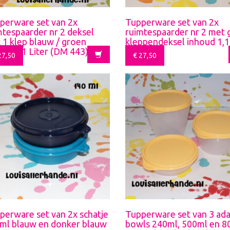
perware set van 2x
Tupperware set van 2x
mtespaarder nr 2 deksel
ruimtespaarder nr 2 met 
 1 klep blauw / groen
kleppendeksel inhoud 1,1
oud 1,1 Liter (DM 443)
(DM 441)
7,50
€
27,50
perware set van 2x schatje
Tupperware set van 3 ad
ml blauw en donker blauw
bowls 240ml, 500ml en 8