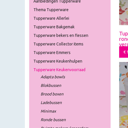
Aanbiedingen Tupperware
Thema Tupperware
Tupperware Allerlei
Tupperware Bakgemak
Tup
Tupperware bekers en flessen
rond
ver
Tupperware Collector items
€
1
Tupperware Emmers
Tupperware Keukenhulpen
Tupperware Keukenvoorraad
Adapta bowls
Blokbussen
Brood boxen
Ladebussen
Minimax
Ronde bussen