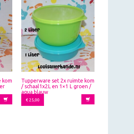
e kom
Tupperware set 2x ruimte kom
ter
/ schaal1x2L en 1×1 L groen /
aqua blauw
€
25,00