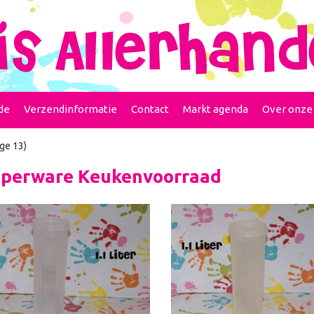
de
Verzendinformatie
Contact
Markt agenda
Over onze
ge 13)
perware Keukenvoorraad