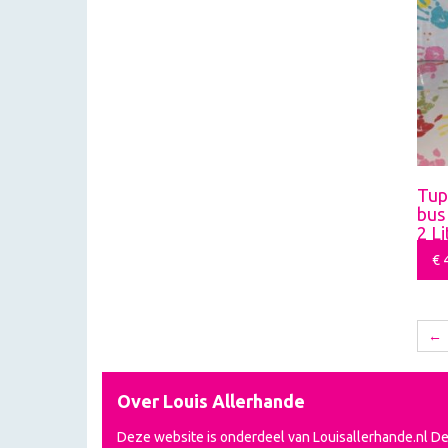
Tup
bus
2 Li
€
4
←
Over Louis Allerhande
Deze website is onderdeel van Louisallerhande.nl D