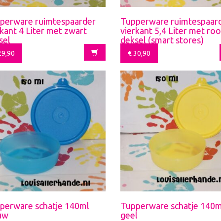
perware ruimtespaarder
Tupperware ruimtespaar
rkant 4 Liter met zwart
vierkant 5,4 Liter met ro
sel
deksel (smart stores)
9,90
€
30,90
perware schatje 140ml
Tupperware schatje 140m
uw
geel