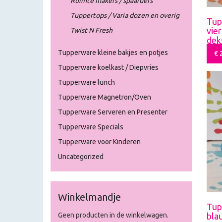
Ruimte makers / spaarders
Tuppertops / Varia dozen en overig
Tup
vie
Twist N Fresh
dek
Tupperware kleine bakjes en potjes
€
2
Tupperware koelkast / Diepvries
Tupperware lunch
Tupperware Magnetron/Oven
Tupperware Serveren en Presenter
Tupperware Specials
Tupperware voor Kinderen
Uncategorized
Winkelmandje
Tup
bla
Geen producten in de winkelwagen.