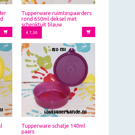
der
Tupperware ruimtespaarders
od
rond 650ml deksel met
schenktuit blauw
€
7,50
l
Tupperware schatje 140ml
paars