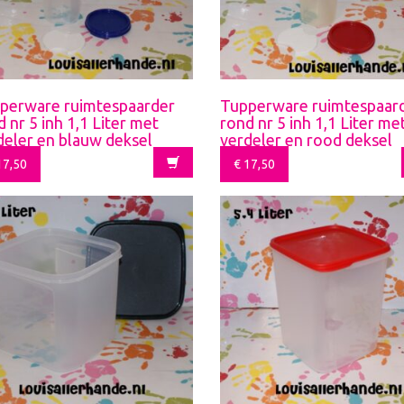
perware ruimtespaarder
Tupperware ruimtespaar
 nr 5 inh 1,1 Liter met
rond nr 5 inh 1,1 Liter me
deler en blauw deksel
verdeler en rood deksel
7,50
€
17,50