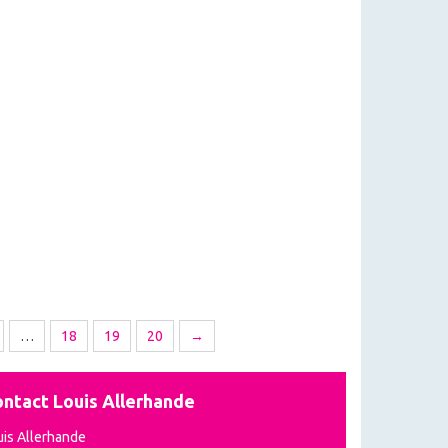
…
18
19
20
→
ntact Louis Allerhande
uis Allerhande