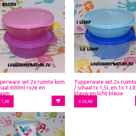
perware set 2x ruimte kom
Tupperware set 2x ruimt
chaal 600ml roze en
/ schaal1x 1,5L en 1x 1 Li
laam
blauw en licht blauw
7,50
€
26,90