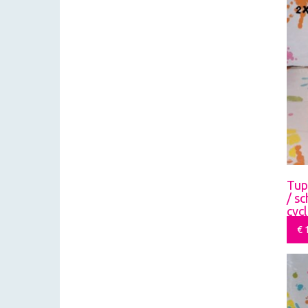
Tup
/ s
cyc
€
1