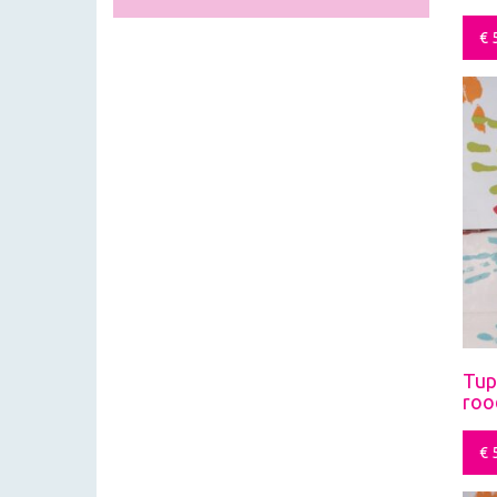
€
5
Tup
roo
€
5