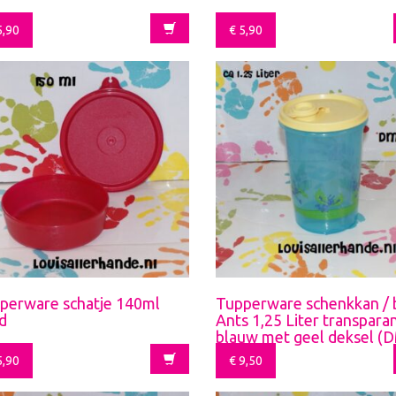
,90
€
5,90
perware schatje 140ml
Tupperware schenkkan / 
d
Ants 1,25 Liter transpara
blauw met geel deksel (
208)
,90
€
9,50