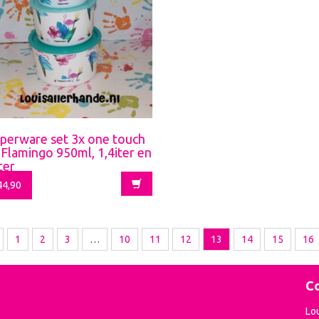
perware set 3x one touch
 Flamingo 950ml, 1,4iter en
ter
4,90
1
2
3
…
10
11
12
13
14
15
16
Co
e
Lo