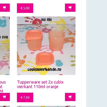
€
5,90
bus
Tupperware set 2x cubix
nt
vierkant 110ml oranje
DM
€
7,90