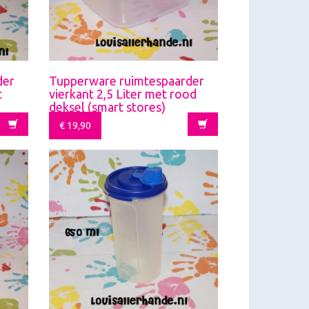
der
Tupperware ruimtespaarder
t
vierkant 2,5 Liter met rood
deksel (smart stores)
€
19,90