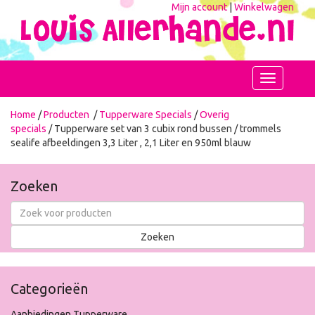
Mijn account
|
Winkelwagen
Toggle
navigation
Home
/
Producten
/
Tupperware Specials
/
Overig
specials
/ Tupperware set van 3 cubix rond bussen / trommels
sealife afbeeldingen 3,3 Liter , 2,1 Liter en 950ml blauw
Zoeken
Categorieën
Aanbiedingen Tupperware