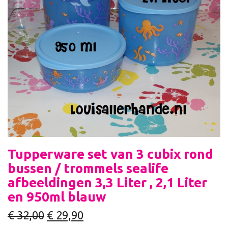
Tupperware set van 3 cubix rond
bussen / trommels sealife
afbeeldingen 3,3 Liter , 2,1 Liter
en 950ml blauw
€
32,00
€
29,90