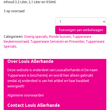
inhoud 3,3 Liter, 2,1 Liter en 950ml.
5 op voorraad
Toevoegen aan winkelwagen
Categorieën:
Overig specials
,
Ronde bussen
,
Tupperware
Keukenvoorraad
,
Tupperware Serveren en Presenter
,
Tupperware
Specials
.
Over Louis Allerhande
Deze website is onderdeel van Louisallerhande.nl De naam
Tupperware is beschermd, en wordt hier alleen gebruikt
omdat zij onderdeel is van het artikel en haar kwaliteit
weergeeft!
Algemene voorwaarden
Contact Louis Allerhande