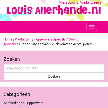
Mijn account
|
Winkelwagen
Toggle
navigation
Home
/
Producten
/
Tupperware Specials
/
Overig
specials
/ Tupperware set van 3 click kommen 425ml petrol
Zoeken
Categorieën
Aanbiedingen Tupperware