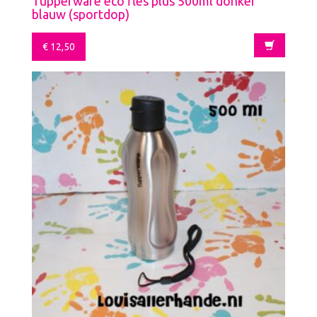
Tupperware eco fles plus 500ml donker
blauw (sportdop)
€
12,50