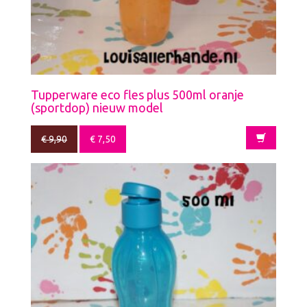
Tupperware eco fles plus 500ml oranje
(sportdop) nieuw model
€
9,90
€
7,50