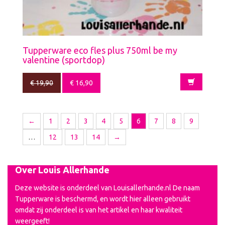
Tupperware eco fles plus 750ml be my
valentine (sportdop)
€
19,90
€
16,90
←
1
2
3
4
5
6
7
8
9
…
12
13
14
→
Over Louis Allerhande
Deze website is onderdeel van Louisallerhande.nl De naam
Tupperware is beschermd, en wordt hier alleen gebruikt
omdat zij onderdeel is van het artikel en haar kwaliteit
weergeeft!