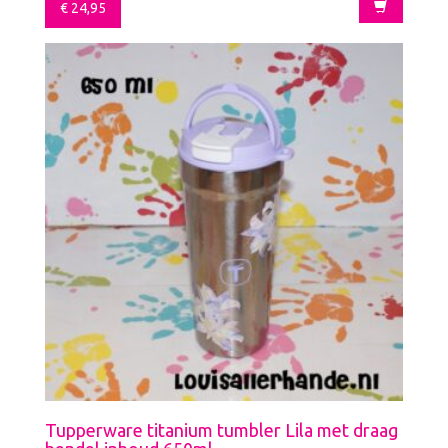
€
24,95
Tupperware titanium tumbler Lila met draag