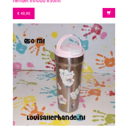
hendel inhoud 650ml
€
49,90