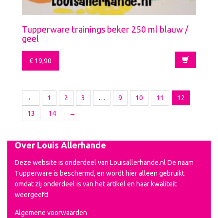
Tupperware trainings beker 250 ml blauw /
geel
€
19,90
←
1
2
3
…
9
10
11
12
13
14
→
Over Louis Allerhande
Deze website is onderdeel van Louisallerhande.nl De naam
Tupperware is beschermd, en wordt hier alleen gebruikt
omdat zij onderdeel is van het artikel en haar kwaliteit
weergeeft!
Algemene voorwaarden