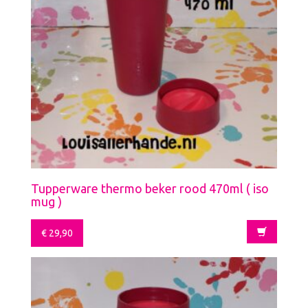
Tupperware thermo beker rood 470ml ( iso
mug )
€
29,90