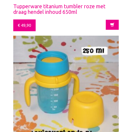
Tupperware titanium tumbler roze met
draag hendel inhoud 650ml
€
49,90