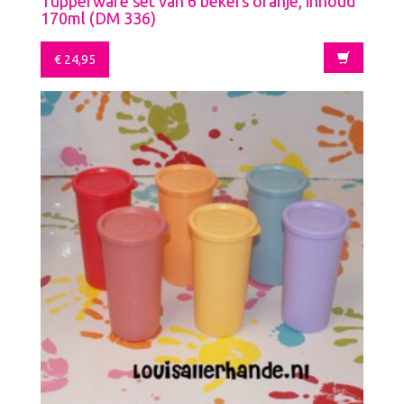
Tupperware set van 6 bekers oranje, inhoud
170ml (DM 336)
€
24,95