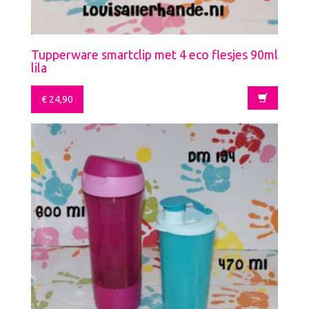
Tupperware smartclip met 4 eco flesjes 90ml
lila
€
24,90