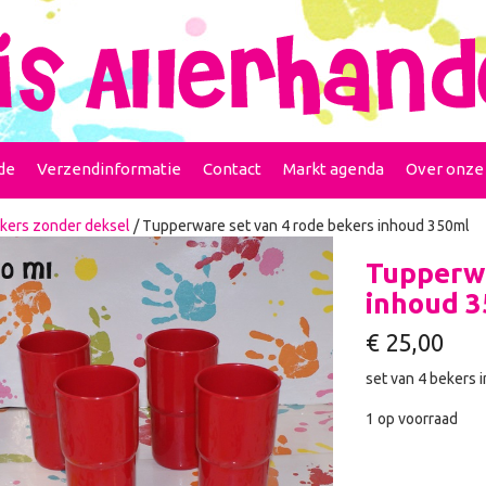
de
Verzendinformatie
Contact
Markt agenda
Over onze
kers zonder deksel
/ Tupperware set van 4 rode bekers inhoud 350ml
Tupperwa
inhoud 3
€
25,00
set van 4 bekers 
1 op voorraad