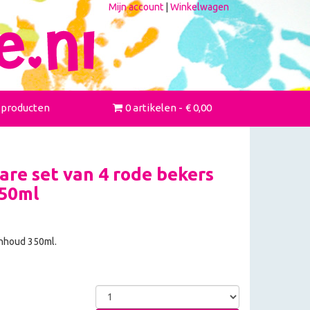
Mijn account
|
Winkelwagen
 producten
0 artikelen
€ 0,00
re set van 4 rode bekers
50ml
inhoud 350ml.