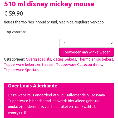
510 ml disney mickey mouse
€
59,90
rietjes thermo fles inhoud 510ml, niet in de reguliere verkoop.
1 op voorraad
Toevoegen aan winkelwagen
Categorieën:
Overig specials
,
Rietjes Bekers
,
Thermo en iso bekers
,
Tupperware bekers en flessen
,
Tupperware Collector items
,
Tupperware Specials
.
Over Louis Allerhande
Deze website is onderdeel van Louisallerhande.nl De naam
Tupperware is beschermd, en wordt hier alleen gebruikt
omdat zij onderdeel is van het artikel en haar kwaliteit
weergeeft!