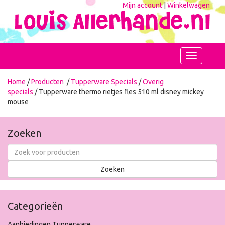
Mijn account
|
Winkelwagen
Toggle
navigation
Home
/
Producten
/
Tupperware Specials
/
Overig
specials
/ Tupperware thermo rietjes fles 510 ml disney mickey
mouse
Zoeken
Categorieën
Aanbiedingen Tupperware