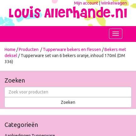
Mijn account
|
Winkelwagen
Toggle
navigation
Home
/
Producten
/
Tupperware bekers en flessen
/
Bekers met
deksel
/ Tupperware set van 6 bekers oranje, inhoud 170ml (DM
336)
Zoeken
Categorieën
Aanbiedingen Tupperware