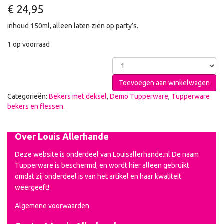
€
24,95
inhoud 150ml, alleen laten zien op party’s.
1 op voorraad
Toevoegen aan winkelwagen
Categorieën:
Bekers met deksel
,
Demo Tupperware
,
Tupperware
bekers en flessen
.
Over Louis Allerhande
Deze website is onderdeel van Louisallerhande.nl De naam
Tupperware is beschermd, en wordt hier alleen gebruikt
omdat zij onderdeel is van het artikel en haar kwaliteit
weergeeft!
Algemene voorwaarden