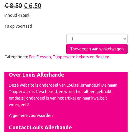
€
8,50
€
6,50
inhoud 425ml.
10 op voorraad
Toevoegen aan winkelwagen
Categorieën:
Eco Flessen
,
Tupperware bekers en flessen
.
Over Louis Allerhande
Deze website is onderdeel van Louisallerhande.nl De naam
Tupperware is beschermd, en wordt hier alleen gebruikt
omdat zij onderdeel is van het artikel en haar kwaliteit
weergeeft!
Algemene voorwaarden
Contact Louis Allerhande