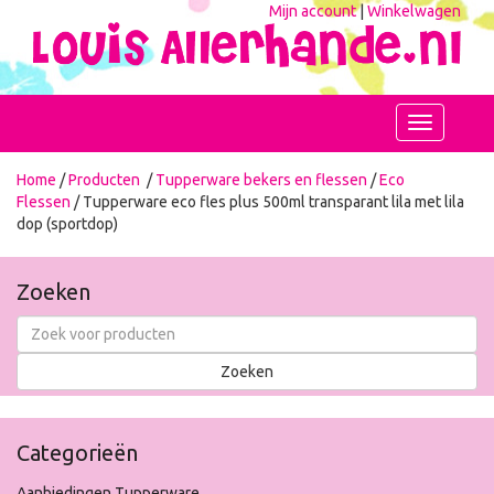
Mijn account
|
Winkelwagen
Toggle
navigation
Home
/
Producten
/
Tupperware bekers en flessen
/
Eco
Flessen
/ Tupperware eco fles plus 500ml transparant lila met lila
dop (sportdop)
Zoeken
Categorieën
Aanbiedingen Tupperware