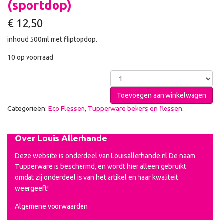
(sportdop)
€
12,50
inhoud 500ml met fliptopdop.
10 op voorraad
Toevoegen aan winkelwagen
Categorieën:
Eco Flessen
,
Tupperware bekers en flessen
.
Over Louis Allerhande
Deze website is onderdeel van Louisallerhande.nl De naam
Tupperware is beschermd, en wordt hier alleen gebruikt
omdat zij onderdeel is van het artikel en haar kwaliteit
weergeeft!
Algemene voorwaarden