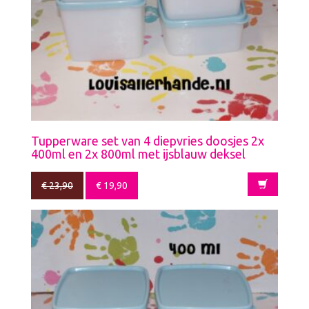
Tupperware set van 4 diepvries doosjes 2x
400ml en 2x 800ml met ijsblauw deksel
€
23,90
€
19,90