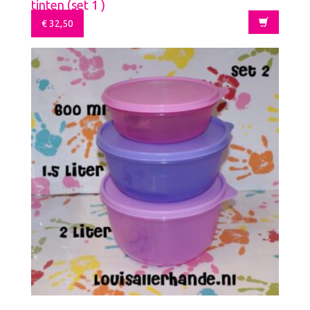
tinten (set 1 )
€
32,50