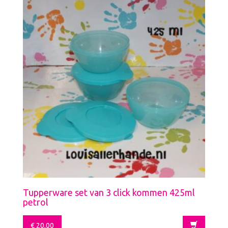
Tupperware set van 3 click kommen 425ml
petrol
€
20,00