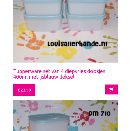
Tupperware set van 4 diepvries doosjes
400ml met ijsblauw deksel
€
23,90