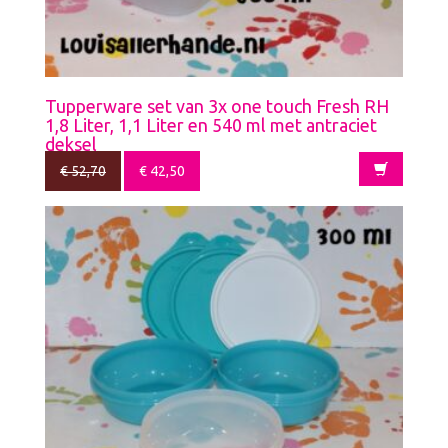
Tupperware set van 3x one touch Fresh RH
1,8 Liter, 1,1 Liter en 540 ml met antraciet
deksel
€
52,70
€
42,50