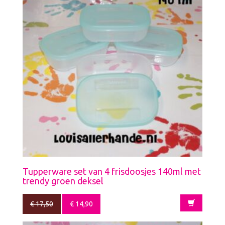
Tupperware set van 4 frisdoosjes 140ml met
trendy groen deksel
€
17,50
€
14,90