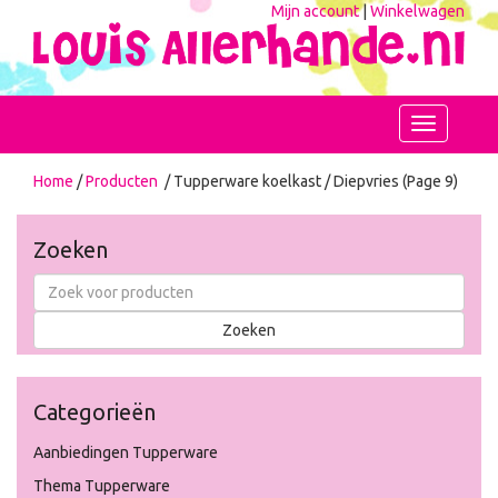
Mijn account
|
Winkelwagen
Toggle
navigation
Home
/
Producten
/ Tupperware koelkast / Diepvries (Page 9)
Zoeken
Categorieën
Aanbiedingen Tupperware
Thema Tupperware