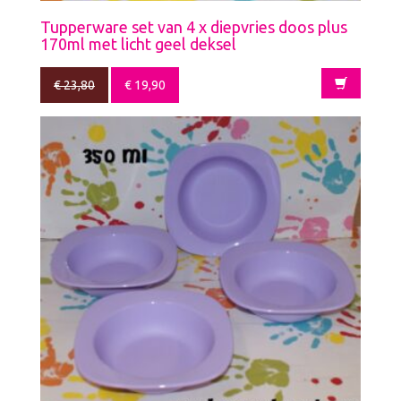
Tupperware set van 4 x diepvries doos plus
170ml met licht geel deksel
€
23,80
€
19,90