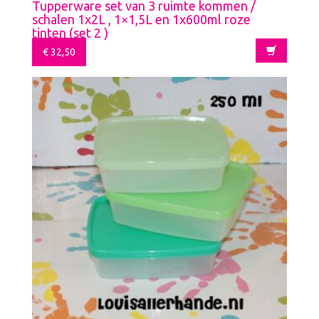
Tupperware set van 3 ruimte kommen /
schalen 1x2L , 1×1,5L en 1x600ml roze
tinten (set 2 )
€
32,50