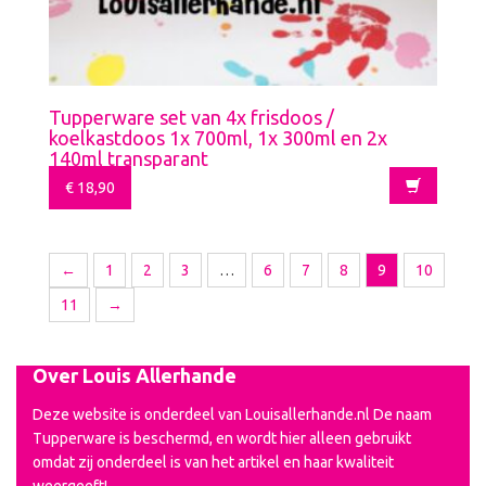
Tupperware set van 4x frisdoos /
koelkastdoos 1x 700ml, 1x 300ml en 2x
140ml transparant
€
18,90
←
1
2
3
…
6
7
8
9
10
11
→
Over Louis Allerhande
Deze website is onderdeel van Louisallerhande.nl De naam
Tupperware is beschermd, en wordt hier alleen gebruikt
omdat zij onderdeel is van het artikel en haar kwaliteit
weergeeft!