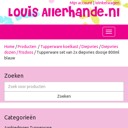
Mijn account
|
Winkelwagen
Toggle
navigation
Home
/
Producten
/
Tupperware koelkast / Diepvries
/
Diepvries
dozen / frisdoos
/ Tupperware set van 2x diepvries doosje 800ml
blauw
Zoeken
Categorieën
Aanbiedingen Tupperware