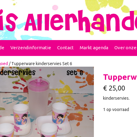
de
Verzendinformatie
Contact
Markt agenda
Over onze
goed
/ Tupperware kinderservies Set 6
Tupperwa
€
25,00
kinderservies.
1 op voorraad