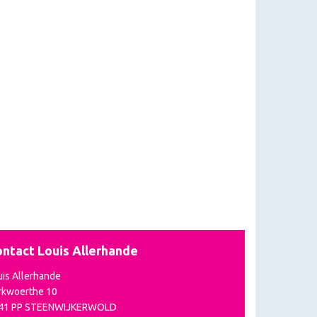
ntact Louis Allerhande
uis Allerhande
rkwoerthe 10
41 PP STEENWIJKERWOLD