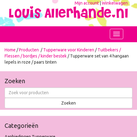
Mijn account
|
Winkelwagen
Toggle
navigation
Home
/
Producten
/
Tupperware voor Kinderen
/
Tuitbekers /
Flessen / bordjes / kinder bestek
/ Tupperware set van 4 hangaan
lepels in roze / paars tinten
Zoeken
Categorieën
Aanbiedingen Tupperware