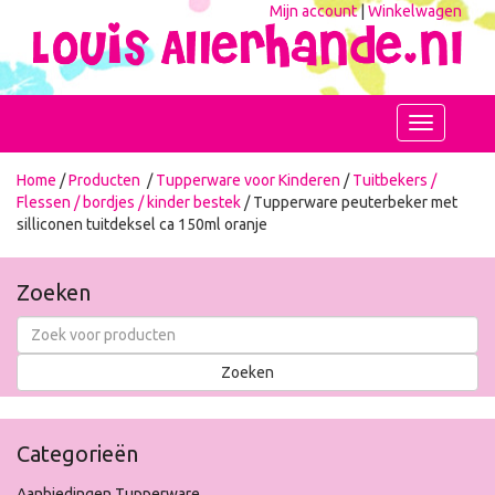
Mijn account
|
Winkelwagen
Toggle
navigation
Home
/
Producten
/
Tupperware voor Kinderen
/
Tuitbekers /
Flessen / bordjes / kinder bestek
/ Tupperware peuterbeker met
silliconen tuitdeksel ca 150ml oranje
Zoeken
Categorieën
Aanbiedingen Tupperware