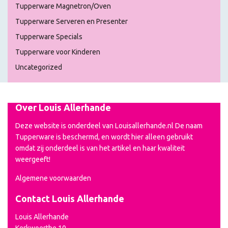
Tupperware Magnetron/Oven
Tupperware Serveren en Presenter
Tupperware Specials
Tupperware voor Kinderen
Uncategorized
Over Louis Allerhande
Deze website is onderdeel van Louisallerhande.nl De naam
Tupperware is beschermd, en wordt hier alleen gebruikt
omdat zij onderdeel is van het artikel en haar kwaliteit
weergeeft!
Algemene voorwaarden
Contact Louis Allerhande
Louis Allerhande
Kerkwoerthe 10