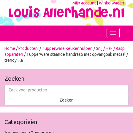
Mijn account
|
Winkelwagen
Toggle
navigation
Home
/
Producten
/
Tupperware Keukenhulpen
/
Snij / Hak / Rasp
apparaten
/ Tupperware staande handrasp met opvangbak metaal /
trendy lila
Zoeken
Categorieën
Aanbiedingen Tupperware