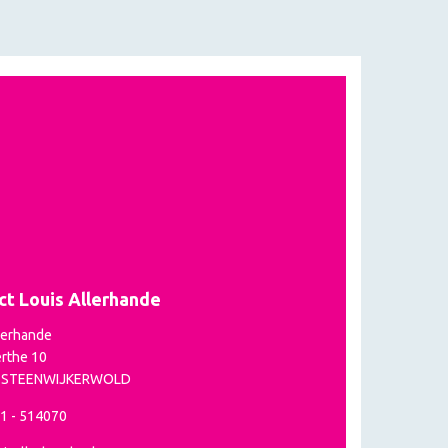
ct Louis Allerhande
lerhande
rthe 10
P STEENWIJKERWOLD
21 - 514070