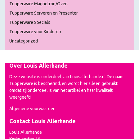
Tupperware Magnetron/Oven
Tupperware Serveren en Presenter
Tupperware Specials
Tupperware voor Kinderen
Uncategorized
Over Louis Allerhande
Deze website is onderdeel van Louisallerhande.nl De naam
Tupperware is beschermd, en wordt hier alleen gebruikt
omdat zij onderdeel is van het artikel en haar kwaliteit
weergeeft!
Algemene voorwaarden
Contact Louis Allerhande
Louis Allerhande
Kerkwoerthe 10