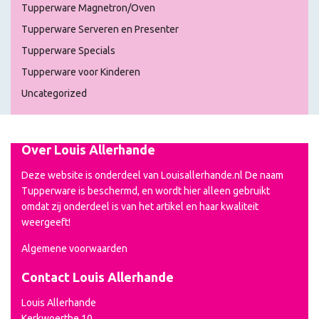
Tupperware Magnetron/Oven
Tupperware Serveren en Presenter
Tupperware Specials
Tupperware voor Kinderen
Uncategorized
Over Louis Allerhande
Deze website is onderdeel van Louisallerhande.nl De naam
Tupperware is beschermd, en wordt hier alleen gebruikt
omdat zij onderdeel is van het artikel en haar kwaliteit
weergeeft!
Algemene voorwaarden
Contact Louis Allerhande
Louis Allerhande
Kerkwoerthe 10