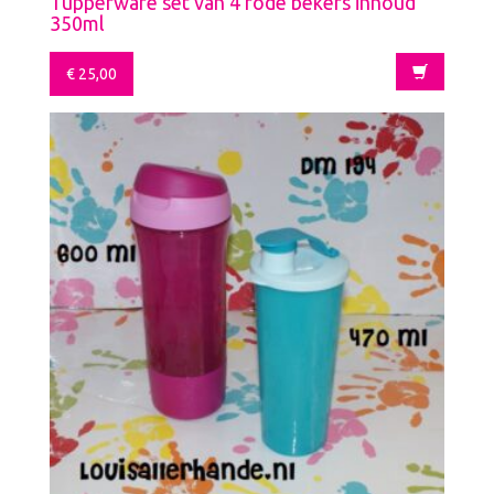
Tupperware set van 4 rode bekers inhoud
350ml
€
25,00