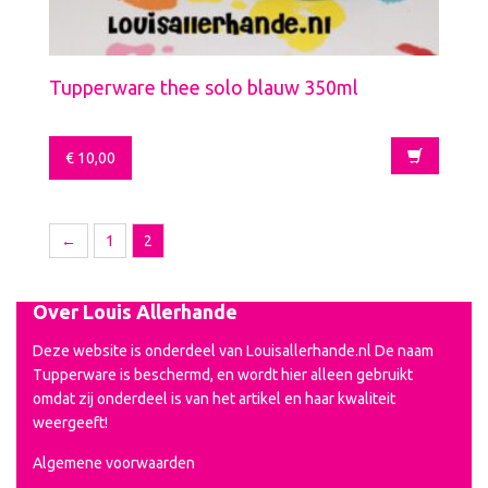
Tupperware thee solo blauw 350ml
€
10,00
←
1
2
Over Louis Allerhande
Deze website is onderdeel van Louisallerhande.nl De naam
Tupperware is beschermd, en wordt hier alleen gebruikt
omdat zij onderdeel is van het artikel en haar kwaliteit
weergeeft!
Algemene voorwaarden