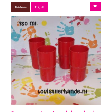
€
15,00
€
7,50