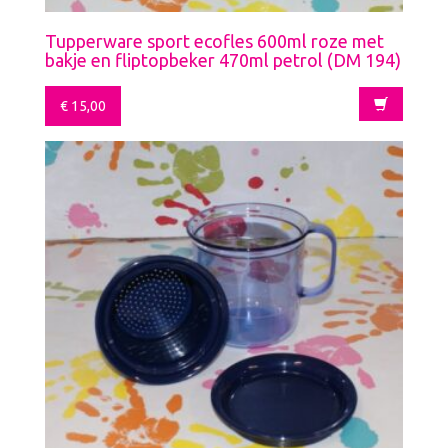
Tupperware sport ecofles 600ml roze met
bakje en fliptopbeker 470ml petrol (DM 194)
€
15,00