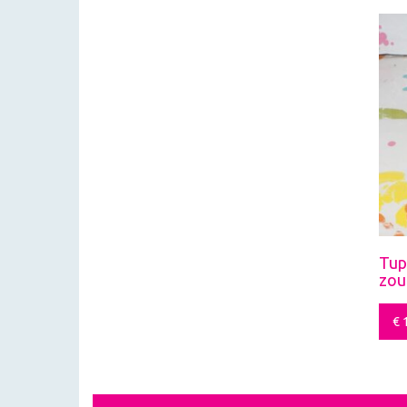
Tup
zou
€
1