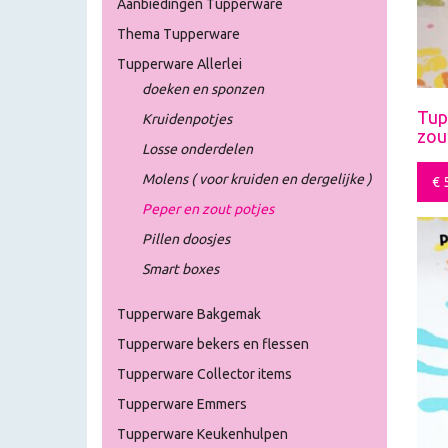
Aanbiedingen Tupperware
Thema Tupperware
Tupperware Allerlei
doeken en sponzen
Tup
Kruidenpotjes
zou
Losse onderdelen
Molens ( voor kruiden en dergelijke )
€
5
Peper en zout potjes
Pillen doosjes
Smart boxes
Tupperware Bakgemak
Tupperware bekers en flessen
Tupperware Collector items
Tupperware Emmers
Tupperware Keukenhulpen