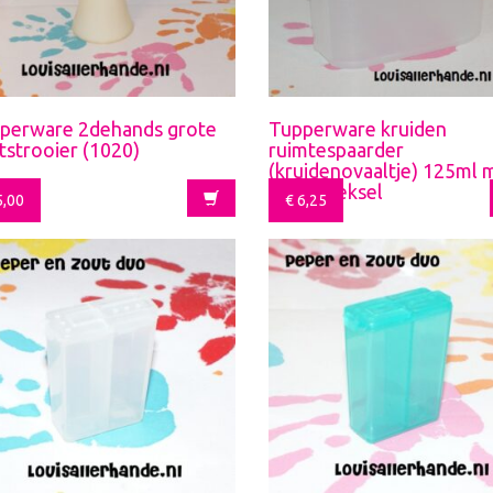
perware 2dehands grote
Tupperware kruiden
tstrooier (1020)
ruimtespaarder
(kruidenovaaltje) 125ml 
groen deksel
,00
€
6,25