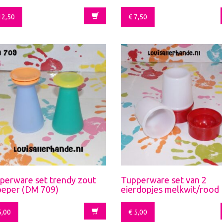
2,50
€
7,50
perware set trendy zout
Tupperware set van 2
peper (DM 709)
eierdopjes melkwit/rood
,00
€
5,00