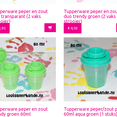
perware peper en zout
Tupperware peper en zo
 transparant (2 vaks
duo trendy groen (2 vaks
ooier)
strooier)
,95
€
4,50
perware peper en zout
Tupperware peper/zout p
ndy groen 60ml
60ml aqua groen (1 stuks