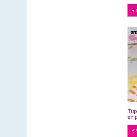
€
1
Tup
en 
€
5