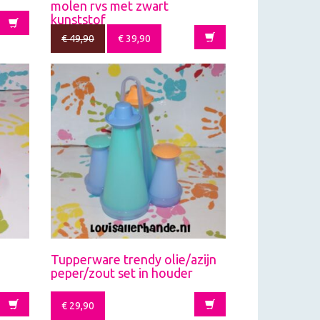
molen rvs met zwart
kunststof
€
49,90
€
39,90
Tupperware trendy olie/azijn
peper/zout set in houder
€
29,90