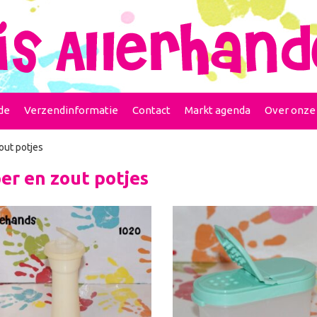
de
Verzendinformatie
Contact
Markt agenda
Over onze
out potjes
er en zout potjes