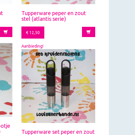
ut
Tupperware peper en zout
stel (atlantis serie)
€
12,50
Aanbieding!
otje
)
Tupperware set peper en zout