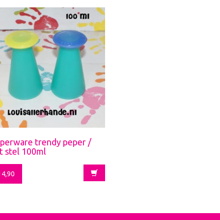
perware trendy peper /
t stel 100ml
4,90