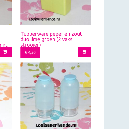
Tupperware peper en zout
duo lime groen (2 vaks
mint
strooier)
€
4,50