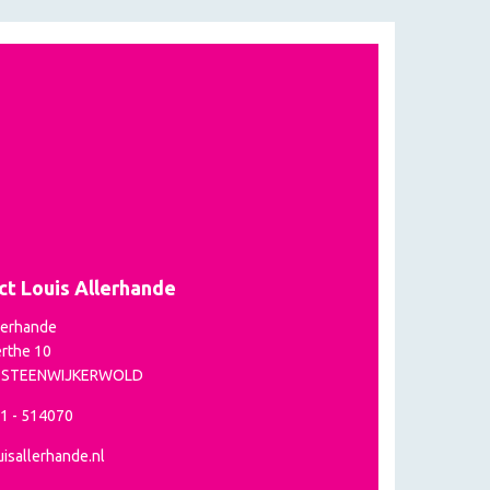
ct Louis Allerhande
lerhande
rthe 10
P STEENWIJKERWOLD
21 - 514070
isallerhande.nl