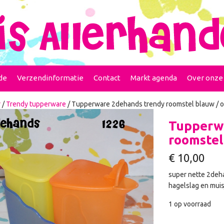
de
Verzendinformatie
Contact
Markt agenda
Over onze
r
/
Trendy tupperware
/ Tupperware 2dehands trendy roomstel blauw / or
Tupperw
roomstel 
€
10,00
super nette 2deha
hagelslag en muis
1 op voorraad