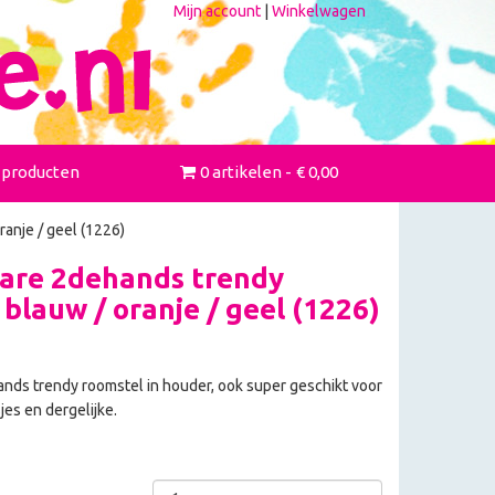
Mijn account
|
Winkelwagen
 producten
0 artikelen
€ 0,00
anje / geel (1226)
are 2dehands trendy
blauw / oranje / geel (1226)
nds trendy roomstel in houder, ook super geschikt voor
jes en dergelijke.