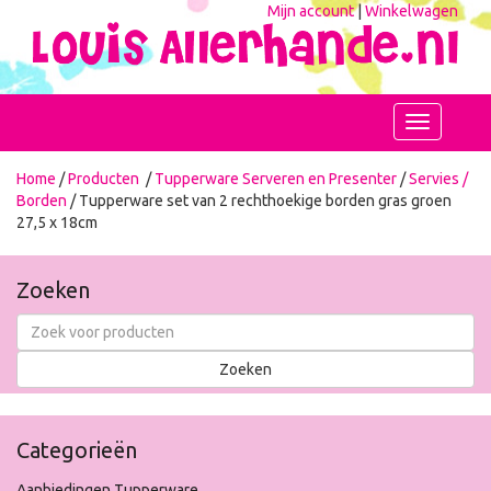
Mijn account
|
Winkelwagen
Toggle
navigation
Home
/
Producten
/
Tupperware Serveren en Presenter
/
Servies /
Borden
/ Tupperware set van 2 rechthoekige borden gras groen
27,5 x 18cm
Zoeken
Categorieën
Aanbiedingen Tupperware