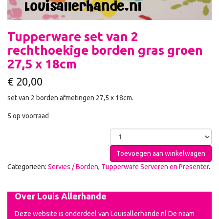
Tupperware set van 2
rechthoekige borden gras groen
27,5 x 18cm
€
20,00
set van 2 borden afmetingen 27,5 x 18cm.
5 op voorraad
Toevoegen aan winkelwagen
Categorieën:
Servies / Borden
,
Tupperware Serveren en Presenter
.
Over Louis Allerhande
Deze website is onderdeel van Louisallerhande.nl De naam