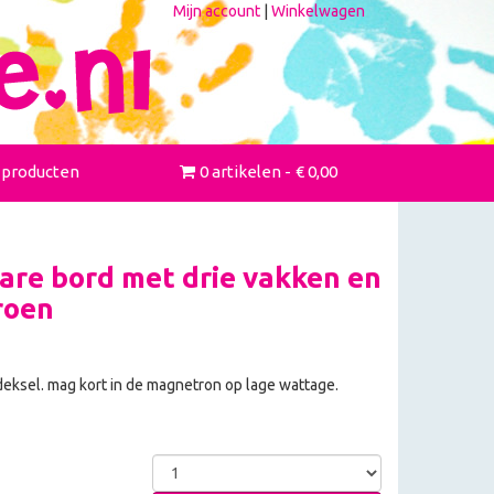
Mijn account
|
Winkelwagen
 producten
0 artikelen
€ 0,00
re bord met drie vakken en
roen
eksel. mag kort in de magnetron op lage wattage.