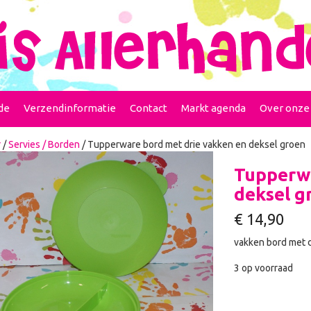
de
Verzendinformatie
Contact
Markt agenda
Over onze
r
/
Servies / Borden
/ Tupperware bord met drie vakken en deksel groen
Tupperwa
deksel g
€
14,90
vakken bord met d
3 op voorraad