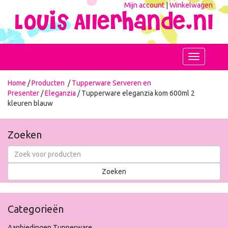
Mijn account
|
Winkelwagen
Toggle
navigation
Home
/
Producten
/
Tupperware Serveren en
Presenter
/
Eleganzia
/ Tupperware eleganzia kom 600ml 2
kleuren blauw
Zoeken
Categorieën
Aanbiedingen Tupperware