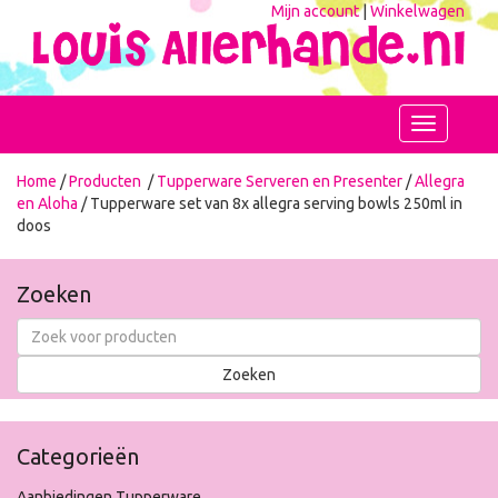
Mijn account
|
Winkelwagen
Toggle
navigation
Home
/
Producten
/
Tupperware Serveren en Presenter
/
Allegra
en Aloha
/ Tupperware set van 8x allegra serving bowls 250ml in
doos
Zoeken
Categorieën
Aanbiedingen Tupperware