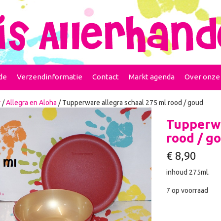
de
Verzendinformatie
Contact
Markt agenda
Over onze
r
/
Allegra en Aloha
/ Tupperware allegra schaal 275 ml rood / goud
Tupperwa
rood / g
€
8,90
inhoud 275ml.
7 op voorraad