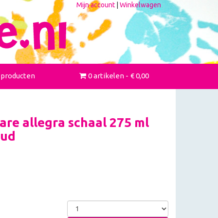
Mijn account
|
Winkelwagen
 producten
0 artikelen
€ 0,00
re allegra schaal 275 ml
oud