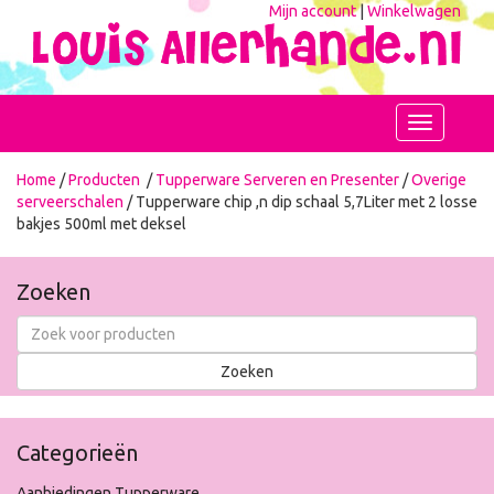
Mijn account
|
Winkelwagen
Toggle
navigation
Home
/
Producten
/
Tupperware Serveren en Presenter
/
Overige
serveerschalen
/ Tupperware chip ,n dip schaal 5,7Liter met 2 losse
bakjes 500ml met deksel
Zoeken
Categorieën
Aanbiedingen Tupperware